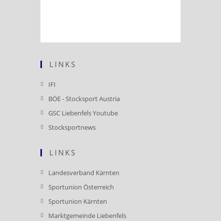
LINKS
Opens
IFI
in
Opens
BÖE - Stocksport Austria
a
in
Opens
GSC Liebenfels Youtube
new
a
in
Opens
Stocksportnews
tab
new
a
in
tab
new
a
LINKS
tab
new
Opens
Landesverband Kärnten
tab
in
Opens
Sportunion Österreich
a
in
Opens
Sportunion Kärnten
new
a
in
Opens
Marktgemeinde Liebenfels