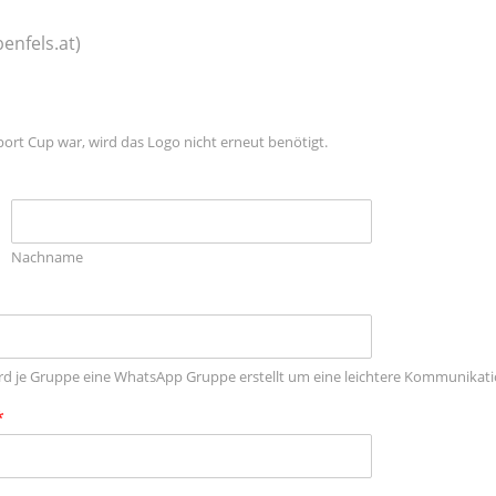
enfels.at)
port Cup war, wird das Logo nicht erneut benötigt.
Nachname
rd je Gruppe eine WhatsApp Gruppe erstellt um eine leichtere Kommunikati
*