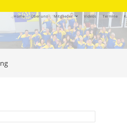
Home
Über uns
Mitglieder
Videos
Termine
K
ung