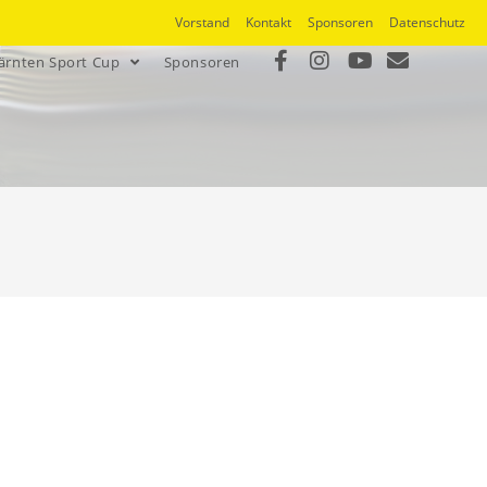
Vorstand
Kontakt
Sponsoren
Datenschutz
ärnten Sport Cup
Sponsoren