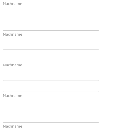
Nachname
Nachname
Nachname
Nachname
Nachname