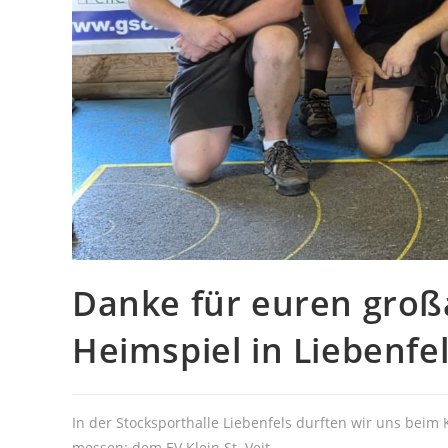
Danke für euren groß
Heimspiel in Liebenfel
In
der Stocksporthalle Liebenfels durften wir uns beim
messen: dem EV Klein St. Veit.